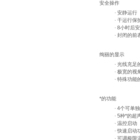
安全操作
· 安静运行
· 干运行保
· 8小时后
· 封闭的
绚丽的显示
· 光线充
· 极宽的视
· 特殊功
*的功能
· 4个可单
· 5种*的
· 温控启动
· 快速启动
· 可调极限