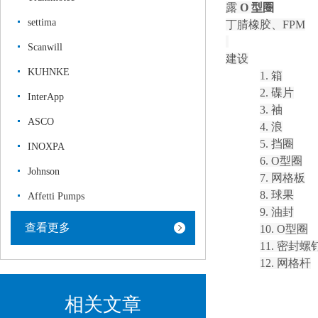
露
O 型圈
settima
丁腈橡胶、
FPM
Scanwill
建设
KUHNKE
1.
箱
2.
碟片
InterApp
3.
袖
ASCO
4.
浪
5.
挡圈
INOXPA
6.
O型圈
Johnson
7.
网格板
8.
球果
Affetti Pumps
9.
油封
查看更多
10.
O型圈
11.
密封螺
12.
网格杆
相关文章