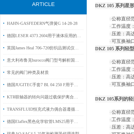
ARTICLE
DKZ 105 系
公称直径
·
HAHN-GASFEDERN气弹簧G 14-28-28
工作温度
·
压差：高
·
德国LESER 4373.2604用于液体应用的安全阀液化天然气和液化石油气行业
可互换袖
·
英国James Heal 706-720纺织品测试仪现货工厂授权经销商
DKZ 105 系
意大利布鲁克burocco阀门型号解析国内现货
公称直径
·
工作温度
·
常见的阀门种类及材质
压差：高
·
可互换袖
·
德国JUGITEC手套7 BL 04 250 F用于化学无菌车间使用
KTR联轴器的转向问题过载保护离合时间
DKZ 105系列
TRANSFLUID恒充式液力偶合器遵循所有离心机的定律：
公称直径
·
工作温度
·
德国Elaflex黑色化学软管LMS25用于输送化学和矿物油产品现货
压差：高
·
瑞典AQ SAC4.5-25气泡检测器代理选型