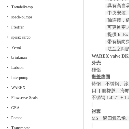
具有高自
·
Trendelkamp
中央安装
·
speck-pumps
轴连接，
·
可更换密
Pfeiffer
·
提供
In-
·
spirax sarco
带有横向
·
Vivoil
法兰之间
·
WAREX
valve
DK
brinkman
外壳
Lubcon
硅铝
翻盖垫圈
Interpump
铸钢、不锈钢、涂
WAREX
口
丁腈橡胶、海帕
不锈钢
1.4571 + 1.
Flowserve Seals
GEA
衬套
Pomac
MS、聚四氟乙烯
Transmotec