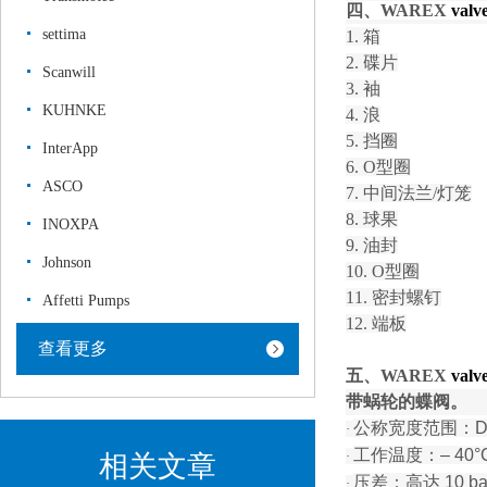
四、
WAREX
valv
settima
1.
箱
2.
碟片
Scanwill
3.
袖
KUHNKE
4.
浪
5.
挡圈
InterApp
6.
O型圈
ASCO
7.
中间法兰
/灯笼
8.
球果
INOXPA
9.
油封
Johnson
10.
O型圈
11.
密封螺钉
Affetti Pumps
12.
端板
查看更多
五、
WAREX
valv
带蜗轮的蝶阀。
公称宽度范围：
D
·
工作温度：
– 40°
·
相关文章
压差：高达
10 ba
·