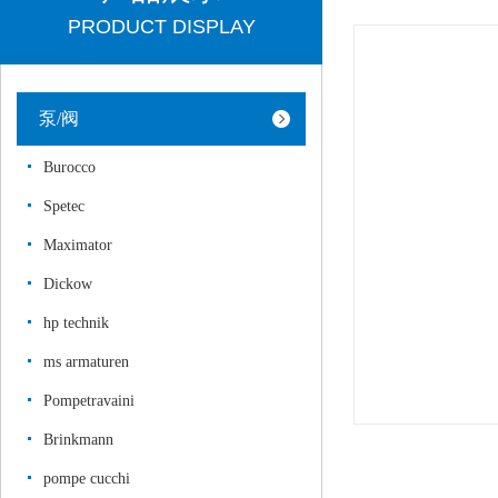
PRODUCT DISPLAY
泵/阀
Burocco
Spetec
Maximator
Dickow
hp technik
ms armaturen
Pompetravaini
Brinkmann
pompe cucchi