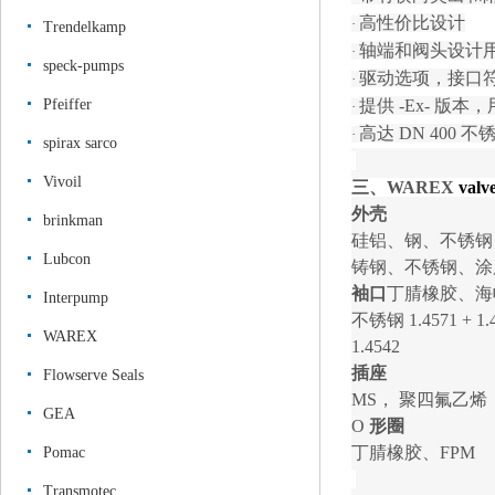
高性价比设计
·
Trendelkamp
轴端和阀头设计
·
speck-pumps
驱动选项，接口
·
Pfeiffer
提供
-Ex- 版本
·
高达
DN 400
·
spirax sarco
Vivoil
三、
WAREX
valv
外壳
brinkman
硅铝、钢、不锈钢
Lubcon
铸钢、不锈钢、涂
袖口
丁腈橡胶、海
Interpump
不锈钢
1.4571 + 1.
WAREX
1.4542
插座
Flowserve Seals
MS， 聚四氟乙烯
GEA
O
形圈
丁腈橡胶、
FPM
Pomac
Transmotec