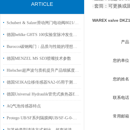
ARTICLE
套筒：可更换或
·
WAREX valve 
Schubert & Salzer滑动闸门电动阀8021/040VGE103M配套定位器
德国behlke GHTS 100实验室脉冲发生器用于国内高校原厂供货
产品
Burocco碳钢阀门：品质与性能的理想融合
德国MENZEL MS SD3喷嘴技术参数
您的单位
Hielscher超声波匀质机提升产品细腻度与均匀性
您的姓名
德国SEIKA位移传感器NA2-05用于测量仪器制造
德国Universal Hydraulik管壳式换热器EKM-708-T-CN-R用于橡胶轮胎行业
联系电话
AQ气泡传感器特点
常用邮箱
Protego UB/SF系列隔膜阀UB/SF-G-0-H-80
与其他类型清洗方式相比，超声波清洗有何优势？