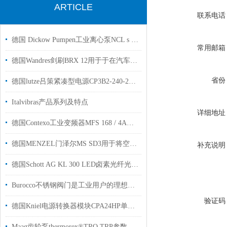
ARTICLE
联系电话
德国 Dickow Pumpen工业离心泵NCL s 26/170流量可达 700m³/h
常用邮箱
德国Wandres剑刷BRX 12用于于在汽车工业生产中清洁表面授权代理
省份
德国lutze吕策紧凑型电源CP3B2-240-24现货
Italvibras产品系列及特点
详细地址
德国Contexo工业变频器MFS 168 / 4A用于饮料化工制造行业
德国MENZEL门泽尔MS SD3用于将空气直接喷在主体上的喷嘴
补充说明
德国Schott AG KL 300 LED卤素光纤光源用于光学实验使用
Burocco不锈钢阀门是工业用户的理想选择
验证码
德国Kniel电源转换器模块CPA24HP单电压高达360W中国授权代理
Maag齿轮泵thermorex®TRO TRP参数简介