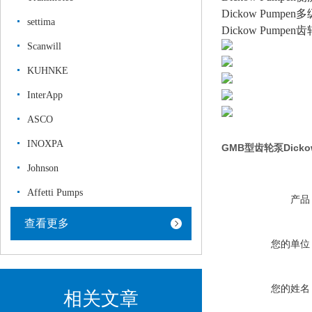
Dickow Pumpen
settima
Dickow Pumpen
Scanwill
KUHNKE
InterApp
ASCO
INOXPA
GMB型齿轮泵Dick
Johnson
Affetti Pumps
产品
查看更多
您的单位
您的姓名
相关文章