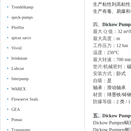
生产粘性到高粘性
Trendelkamp
生产有毒、易爆和
speck-pumps
四、
Dickow Pump
Pfeiffer
最大
Q 值：
32 m³/
spirax sarco
最大高度：
m
工作压力：
12 bar
Vivoil
温度：
250°C
brinkman
最大转速：
700 mi
垫片
/机械密封：
Lubcon
安装方式：
卧式
Interpump
自吸：
是
轴承
：
滑动轴承
WAREX
材质：
球墨铁
/铸
Flowserve Seals
防爆等级：
2 类 / 
GEA
五、
Dickow Pu
Pomac
Dickow Pumpen
Dickow Pumpen
Transmotec