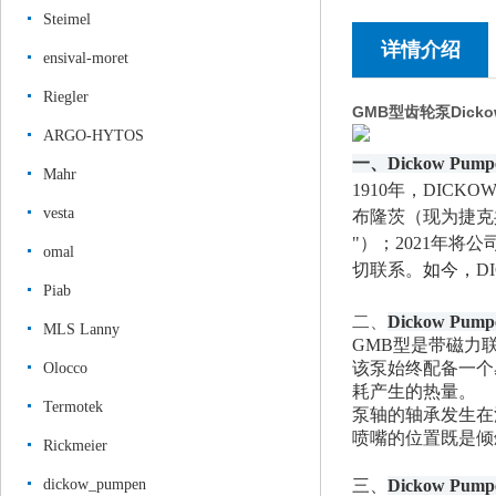
Steimel
详情介绍
ensival-moret
Riegler
GMB型齿轮泵Dick
ARGO-HYTOS
一、
Dickow Pump
Mahr
1910年，
DICK
vesta
布隆茨（现为捷克
"）
；
2021年
将公
omal
切联系。
如今，
D
Piab
二、
Dickow Pump
MLS Lanny
GMB型是带磁力
该泵始终配备一个
Olocco
耗产生的热量。
Termotek
泵轴的轴承发生在
喷嘴的位置既是倾
Rickmeier
dickow_pumpen
三、
Dickow Pump