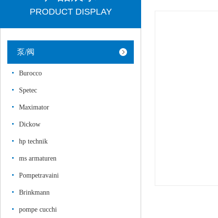
PRODUCT DISPLAY
泵/阀
Burocco
Spetec
Maximator
Dickow
hp technik
ms armaturen
Pompetravaini
Brinkmann
pompe cucchi