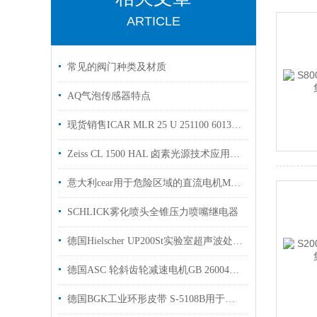
ARTICLE
常见的阀门种类及材质
AQ气泡传感器特点
现货销售ICAR MLR 25 U 251100 60138/I-MK
Zeiss CL 1500 HAL 卤素光源技术应用详解
意大利cear用于危险区域的直流电机MGL 160 S支持技术指导
SCHLICK雾化喷头全锥压力喷嘴继电器
德国Hielscher UP200St实验室超声波处理器26kHz自动频率调节
德国ASC 轮斜齿轮减速电机GB 26004原厂供货可提供报关单
德国BGK工业环形皮带 S-5108B用于汽车行业硅胶涂层涤棉面料