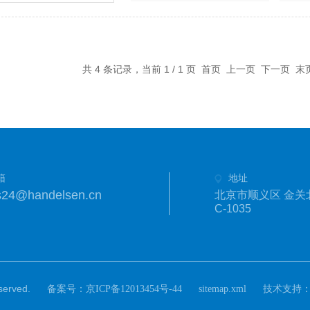
共 4 条记录，当前 1 / 1 页 首页 上一页 下一页 
箱
地址
s24@handelsen.cn
北京市顺义区 金关
C-1035
rved.
备案号：
技术支持
京ICP备12013454号-44
sitemap.xml