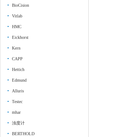
BioCision
Vitlab
HMC
Eickhorst
Kern
CAPP
Hettich
Edmund
Alluris
Testec
mhar
浊度计
BERTHOLD