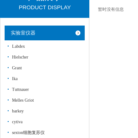
PRODUCT DISPLAY
暂时没有信息
实验室仪器
Labdex
Hielscher
Grant
Ika
Tuttnauer
Melles Griot
barkey
cytiva
sexton细胞复苏仪