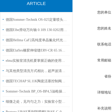
ARTICLE
您的单位
德国Sommer-Technik OS-025定量喷头用于模具制造行业使用
您的姓名
德国Elbe滑动万向轴 0.109.130.0202用户于汽车行业中国代理现货
德国Hellma CaF2高纯度单晶氟化钙光学材料低色散原厂直销
联系电话
德国Elaflex橡胶伸缩缝ERV-CR 65.16安装注意事项
常用邮箱
elma实验室清洗机要掌握正确的使用方法
与其他类型清洗方式相比，超声波清洗有何优势？
省份
德国TECHAP SL11K陶瓷活塞控制阀用于腐蚀性气体和液体
Sommer-Technik BP_OS-BP4,5油枪操作说明
详细地址
细微之处，见均匀之力：实验室小型匀质机，样品前处理的精微大师
补充说明
Protego UB/SF系列隔膜阀UB/SF-G-0-H-80