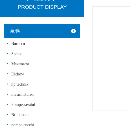
PRODUCT DISPLAY
泵/阀
Burocco
Spetec
Maximator
Dickow
hp technik
ms armaturen
Pompetravaini
Brinkmann
pompe cucchi