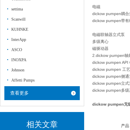
电磁
settima
dickow pumpen
Scanwill
dickow pumpe
KUHNKE
电磁联轴器立式泵
InterApp
多级离心
磁驱动器
ASCO
2.dickow pumpe
INOXPA
dickow pumpen API
dickow pumpen
Johnson
dickow pumpen侧
Affetti Pumps
dickow pumpen立
dickow pumpen
查看更多
dickow pump
相关文章
产品