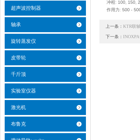
冲程: 100, 150, 20
超声波控制器
作用力: 500 - 50
轴承
上一条：
KTR联
下一条：
INOXP
旋转蒸发仪
皮带轮
千斤顶
实验室仪器
激光机
布鲁克