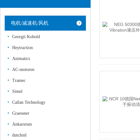
电机/减速机/风机
Georgii Kobold
Heytraction
Animatics
AC-motoren
Tramec
Simel
Callan Technology
Graessner
Ankarsrum
dutchinl