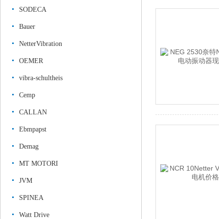
SODECA
Bauer
NetterVibration
OEMER
vibra-schultheis
Cemp
CALLAN
Ebmpapst
Demag
MT MOTORI
JVM
SPINEA
Watt Drive