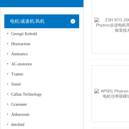
电机/减速机/风机
Georgii Kobold
Heytraction
Animatics
AC-motoren
Tramec
Simel
Callan Technology
Graessner
Ankarsrum
dutchinl