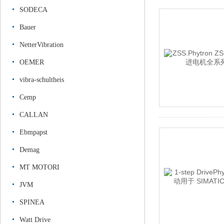
SODECA
Bauer
NetterVibration
OEMER
vibra-schultheis
Cemp
CALLAN
Ebmpapst
Demag
MT MOTORI
JVM
SPINEA
Watt Drive