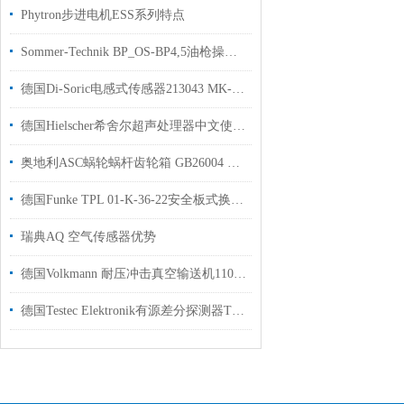
Phytron步进电机ESS系列特点
Sommer-Technik BP_OS-BP4,5油枪操作说明
德国Di-Soric电感式传感器213043 MK-Z-8/4用于汽车零部件制造行业
德国Hielscher希舍尔超声处理器中文使用手册
奥地利ASC蜗轮蜗杆齿轮箱 GB26004 HC 335 ME280国内现货授权经销
德国Funke TPL 01-K-36-22安全板式换热器用于食品制造行业使用
瑞典AQ 空气传感器优势
德国Volkmann 耐压冲击真空输送机110144 M360用于处理散装货物
德国Testec Elektronik有源差分探测器TT-SI 8052用于示波器上使用