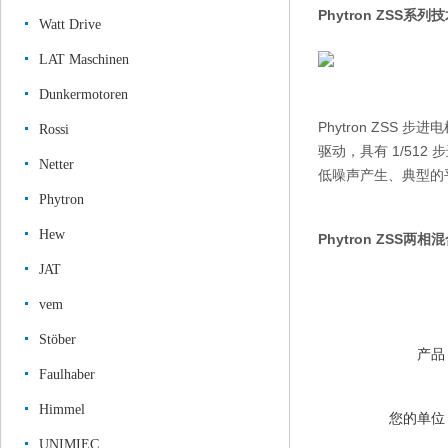
Phytron ZSS系
Watt Drive
LAT Maschinen
Dunkermotoren
Phytron ZSS 
Rossi
驱动，具有 1/51
Netter
低噪声产生、典型的
Phytron
Hew
Phytron ZSS
JAT
vem
Stöber
产品
Faulhaber
Himmel
您的单位
UNIMIEC