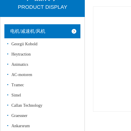
PRODUCT DISPLAY
电机/减速机/风机
Georgii Kobold
Heytraction
Animatics
AC-motoren
Tramec
Simel
Callan Technology
Graessner
Ankarsrum