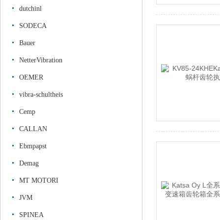
dutchinl
SODECA
Bauer
NetterVibration
OEMER
vibra-schultheis
Cemp
CALLAN
Ebmpapst
Demag
MT MOTORI
JVM
SPINEA