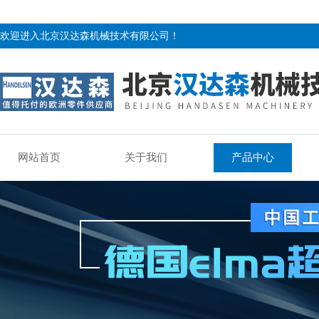
欢迎进入北京汉达森机械技术有限公司！
网站首页
关于我们
产品中心