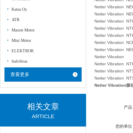
Netter Vibration N
Katsa Oy
Netter Vibration N
ATB
Netter Vibration N
Netter Vibration N
Maxon Motor
Netter Vibration NT
Mini Motor
Netter Vibration NC
Netter Vibration N
ELEKTROR
Netter Vibration
Italvibras
Netter Vibration N
Netter Vibration NT
查看更多
Netter Vibration N
Netter Vibrati
相关文章
产品
ARTICLE
您的单位