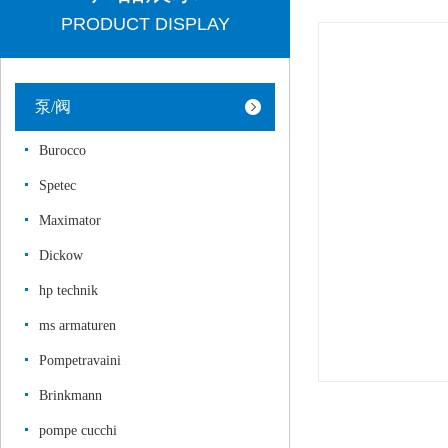
PRODUCT DISPLAY
泵/阀
Burocco
Spetec
Maximator
Dickow
hp technik
ms armaturen
Pompetravaini
Brinkmann
pompe cucchi