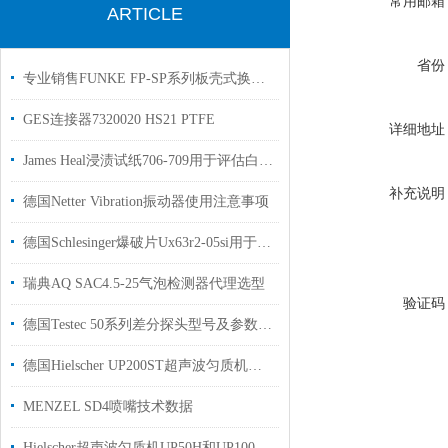
常用邮箱
ARTICLE
省份
专业销售FUNKE FP-SP系列板壳式换热器
GES连接器7320020 HS21 PTFE
详细地址
James Heal浸渍试纸706-709用于评估白色或柔和色纱线变黄的可能性
补充说明
德国Netter Vibration振动器使用注意事项
德国Schlesinger爆破片Ux63r2-05si用于制药行业使用授权代理
瑞典AQ SAC4.5-25气泡检测器代理选型
验证码
德国Testec 50系列差分探头型号及参数解析
德国Hielscher UP200ST超声波匀质机分散设备原厂直供支持选型
MENZEL SD4喷嘴技术数据
Hielscher超声波匀质机UP50H和UP100H使用手册