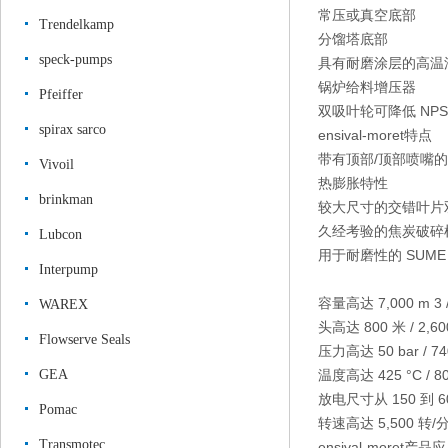
常压或真空底部
Trendelkamp
分馏塔底部
speck-pumps
具有耐磨涂层的高温
锅炉给料增压器
Pfeiffer
双吸叶轮可降低 N
spirax sarco
ensival-moret特点
带有顶部/顶部喷嘴
Vivoil
热膨胀特性
brinkman
较大尺寸的交错叶片
久经考验的焦炭破碎
Lubcon
用于耐磨性的 SUME
Interpump
容量
高达 7,000 m 3 
WAREX
头
高达 800 米 / 2,6
Flowserve Seals
压力
高达 50 bar / 74
GEA
温度
高达 425 °C / 80
放电尺寸
从 150 到 
Pomac
转速
高达 5,500 转/
Transmotec
ensival-moret产品