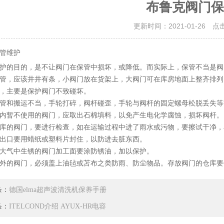
布鲁克阀门保
更新时间：2021-01-26 点
管维护
护的目的，是不让阀门在保管中损坏，或降低。而实际上，保管不当是阀
管，应该井井有条，小阀门放在货架上，大阀门可在库房地面上整齐排列
，主要是保护阀门不致碰坏。
管和搬运不当，手轮打碎，阀杆碰歪，手轮与阀杆的固定螺母松脱丢失等
内暂不使用的阀门，应取出石棉填料，以免产生电化学腐蚀，损坏阀杆。
库的阀门，要进行检查，如在运输过程中进了雨水或污物，要擦试干净，
出口要用蜡纸或塑料片封住，以防进去脏东西。
大气中生锈的阀门加工面要涂防锈油，加以保护。
外的阀门，必须盖上油毡或苫布之类防雨、防尘物品。存放阀门的仓库要
条：
德国elma超声波清洗机保养手册
条：
ITELCOND介绍 AYUX-HR电容