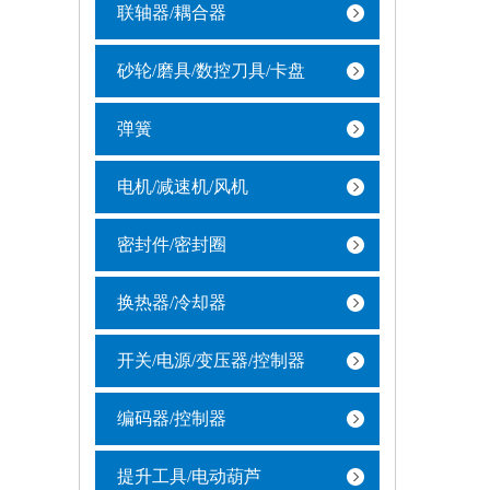
联轴器/耦合器
砂轮/磨具/数控刀具/卡盘
弹簧
电机/减速机/风机
密封件/密封圈
换热器/冷却器
开关/电源/变压器/控制器
编码器/控制器
提升工具/电动葫芦