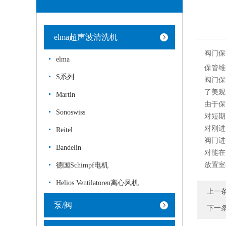
elma超声波清洗机
阀门保
elma
保管维
S系列
阀门保
了美观
Martin
由于保
Sonoswiss
对短期
对刚进
Reitel
阀门进
Bandelin
对能在
放置室
德国Schimpf电机
Helios Ventilatoren离心风机
上一
泵/阀
下一