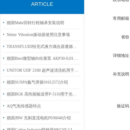
ARTICLE
常用邮箱
德国Mahr回转行程轴承安装说明
Netter Vibration振动器使用注意事项
省份
TRANSFLUID恒充式液力偶合器遵循所有离心机的定律：
详细地址
德国Bieri微型轴向柱塞泵 AKP30-0,016-300-V-A化工行业工厂现货
UNITOR UDF 2100 超声波清洗机用于滤芯清洗
补充说明
德国SUSPA氮气弹簧01612572介绍
德国BGK 高性能输送带P-5110用于光纤行业使用
验证码
AQ气泡传感器特点
德国JBW 无刷直流电机P036040介绍
德国Gather Industrie联轴器HKG6F-LL-R01-ST3/4“-CD01用于化工行业使用