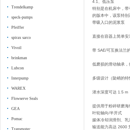
4.1、低压泵
Trendelkamp
特别是在机床中，带
的
版本中，该泵特别
speck-pumps
带吸入口的泥浆泵
Pfeiffer
直接在容器上简单安
spirax sarco
Vivoil
带 SAE/可互换法兰
brinkman
低磨损的滑动轴承，
Lubcon
多级设计（陡峭的特
Interpump
WAREX
潜水深度可达 1.5 m
Flowserve Seals
提供用于粉碎研磨海
GEA
叶轮
轴向/半开式
Pomac
媒体
冷却润滑剂、乳
输送能力
高达 2600
Transmotec