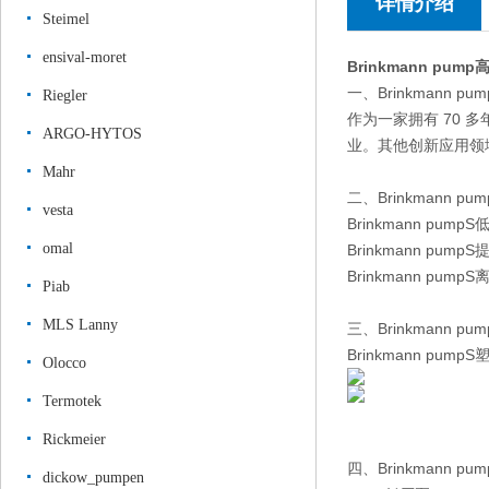
详情介绍
Steimel
ensival-moret
Brinkmann pum
一、Brinkmann pum
Riegler
作为一家拥有 70 
ARGO-HYTOS
业。其他创新应用领
Mahr
二、Brinkmann p
vesta
Brinkmann pump
omal
Brinkmann pump
Brinkmann pump
Piab
MLS Lanny
三、Brinkmann p
Brinkmann p
Olocco
Termotek
Rickmeier
四、Brinkmann 
dickow_pumpen