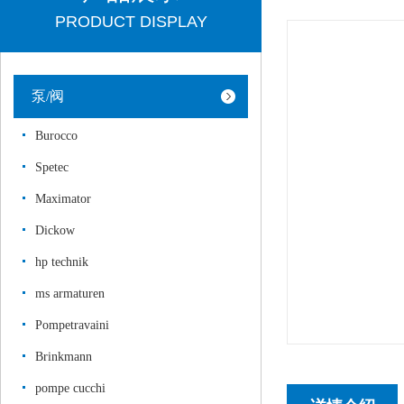
PRODUCT DISPLAY
泵/阀
Burocco
Spetec
Maximator
Dickow
hp technik
ms armaturen
Pompetravaini
Brinkmann
pompe cucchi