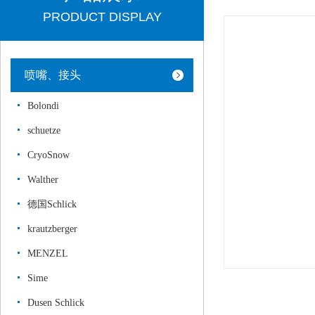
PRODUCT DISPLAY
喷嘴、接头
Bolondi
schuetze
CryoSnow
Walther
德国Schlick
krautzberger
MENZEL
Sime
Dusen Schlick