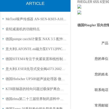
RIEGLER 655.6至9
ARTICLE
MeTool噪声传感器 AN-SEN-KS03-A10高精度声学测量设备
德国Riegler 双
齿轮减速机的功能特点
德国pompe cucchi计量泵 NAX 3.5 配件工厂库存现货
产品
意大利LAFONTE.eu磁力泵EVT12PPCGEBA 用船上使用
您的单位
德国SITEMA专注于夹紧装置和线性制动器
意大利LESER先导式安全阀4373.2602用于化工行业使用现货
您的姓名
德国Hielscher UP50H超声波处理器 微量样品精密处理利器
KTR联轴器的转向问题过载保护离合时间
联系电话
德国elma第二十三届世界制药原料中国展参展信息
常用邮箱
德国Testec 50系列差分探头型号及参数解析