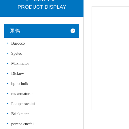
PRODUCT DISPLAY
泵/阀
Burocco
Spetec
Maximator
Dickow
hp technik
ms armaturen
Pompetravaini
Brinkmann
pompe cucchi