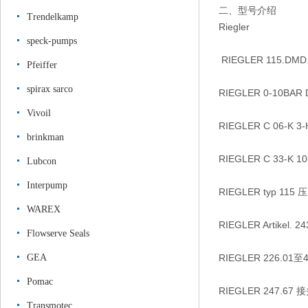
二、型号介绍
Trendelkamp
Riegler
speck-pumps
RIEGLER 115.DMD.5
Pfeiffer
spirax sarco
RIEGLER 0-10BAR
Vivoil
RIEGLER C 06-K
brinkman
RIEGLER C 33-K
Lubcon
Interpump
RIEGLER typ 115
WAREX
RIEGLER Artikel. 
Flowserve Seals
GEA
RIEGLER 226.01至
Pomac
RIEGLER 247.67 
Transmotec