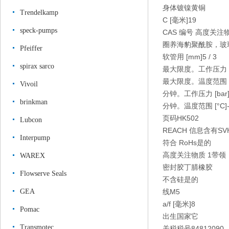
身体
镀镍黄铜
Trendelkamp
C [毫米]
19
speck-pumps
CAS 编号 高度关注物
圈养海豹
聚酰胺，玻
Pfeiffer
软管用 [mm]
5 / 3
spirax sarco
最大限度。工作压力 [b
最大限度。温度范围 [
Vivoil
分钟。工作压力 [bar
brinkman
分钟。温度范围 [°C]
页码
HK502
Lubcon
REACH 信息
含有SV
Interpump
符合 RoHs
是的
高度关注物质 1
带领
WAREX
密封胶
丁腈橡胶
Flowserve Seals
不含硅
是的
GEA
线
M5
a/f [毫米]
8
Pomac
出生国家
它
Transmotec
关税税号
84812090