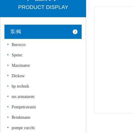
PRODUCT DISPLAY
泵/阀
Burocco
Spetec
Maximator
Dickow
hp technik
ms armaturen
Pompetravaini
Brinkmann
pompe cucchi