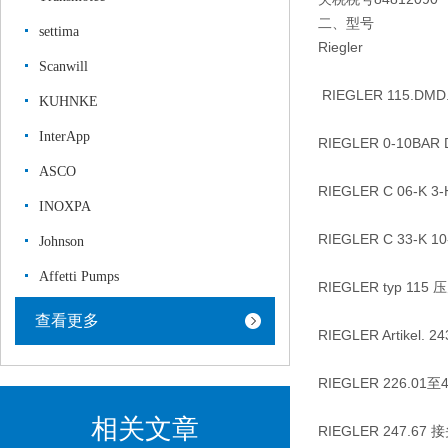
二、型号
settima
Riegler
Scanwill
RIEGLER 115.DMD.5
KUHNKE
InterApp
RIEGLER 0-10BAR
ASCO
RIEGLER C 06-K
INOXPA
RIEGLER C 33-K
Johnson
Affetti Pumps
RIEGLER typ 115
查看更多
RIEGLER Artikel. 
RIEGLER 226.01至
相关文章
RIEGLER 247.67 