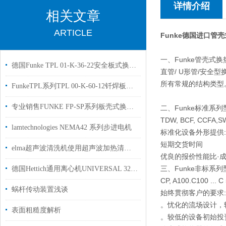
详情介绍
相关文章
ARTICLE
Funke德国进口管
一、Funke管壳式换
德国Funke TPL 01-K-36-22安全板式换热器用于食品制造行业使用
直管/ U形管/安全型
所有常规的结构类型
FunkeTPL系列TPL 00-K-60-12钎焊板式换热器
专业销售FUNKE FP-SP系列板壳式换热器
二、Funke标准系列
TDW, BCF, CCFA,S
lamtechnologies NEMA42 系列步进电机
标准化设备外形提供:
短期交货时间
elma超声波清洗机使用超声波加热清洁液在没有加热器的情况下液体会变热？
优良的报价性能比·
三、Funke非标系
德国Hettich通用离心机UNIVERSAL 320货号1401用于高校实验室使用
CP, A100.C100 ... C
蜗杆传动装置浅谈
始终贯彻客户的要求
。忧化的流场设计，
表面粗糙度解析
。较低的设备初始投