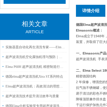
详情介绍
相关文章
德国Elma超声波清洗机S
Elmasonic概述：
ARTICLE
Elma成立于194
装置，并取得了巨大
实验器皿自动化再生清洗专家——Elma实验室清洗机应用解析
一、Elmasonic产
超声波清洗机空化腐蚀机理与预防｜德国 Elma 工厂专业解答
超声波清洗机 手表
Elma P60H 超声波清洗机 精密制造行业应用解析
二、Elma Select
精密德国结构
德国elma超声波清洗机Xtra ST系列特点
2 年保修，增强您的
Elma超声波清洗机：高效清洁的理想之选
抗气蚀不锈钢罐，使
易于清洁的彩色不锈
超声波清洗技术提升清洁效率与质量
降噪顶部兼作排水盘
干运行保护加热元件
德国Elma分析实验室专用超声波清洗机P180H国内代理现货