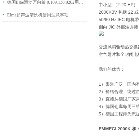
德国Elbe滑动万向轴 0.109.130.0202用户于汽车行业中国代理现货
中小型 （2-20 HP
2000KBV 包括 22 
Elma超声波清洗机使用注意事项
50/60 Hz IEC 电
侧向 JIC 外部油连接
交流风扇驱动热交换
空气翅片和全封闭电
我们的优势：
1）渠道广泛，国内
2）价格合理，绕过
3）直接从德国厂家
4）德国仓库每周三
5）德国工程师为您
E
MMEGI 2000K