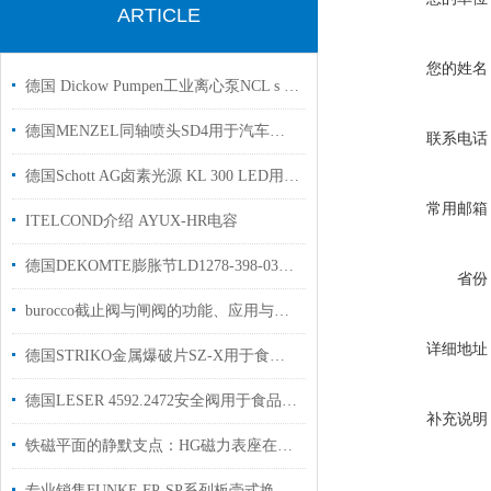
ARTICLE
您的姓名
德国 Dickow Pumpen工业离心泵NCL s 26/170流量可达 700m³/h
德国MENZEL同轴喷头SD4用于汽车加工行业国内现货
联系电话
德国Schott AG卤素光源 KL 300 LED用于半导体和数据通信实验室显微镜使用
常用邮箱
ITELCOND介绍 AYUX-HR电容
德国DEKOMTE膨胀节LD1278-398-030-1用于化石燃料发电厂使用
省份
burocco截止阀与闸阀的功能、应用与选择
详细地址
德国STRIKO金属爆破片SZ-X用于食品行业中国代理
德国LESER 4592.2472安全阀用于食品、饮料和制药行业使用
补充说明
铁磁平面的静默支点：HG磁力表座在精密测量中的磁路切换与姿态锁定
专业销售FUNKE FP-SP系列板壳式换热器