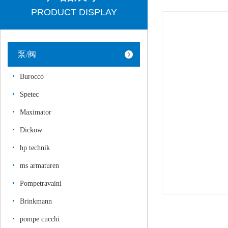
PRODUCT DISPLAY
泵/阀
Burocco
Spetec
Maximator
Dickow
hp technik
ms armaturen
Pompetravaini
Brinkmann
pompe cucchi