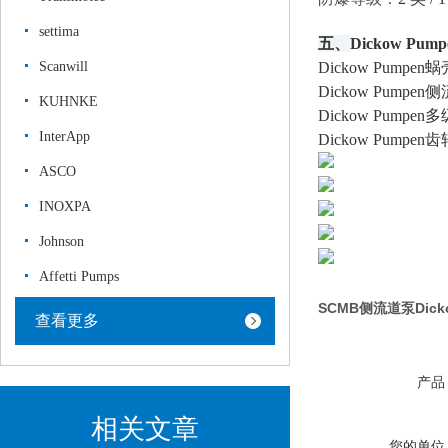
settima
五、
Dickow Pu
Scanwill
Dickow Pumpen
Dickow Pumpen
KUHNKE
Dickow Pumpen
InterApp
Dickow Pumpen
ASCO
INOXPA
Johnson
Affetti Pumps
SCMB侧流道泵Dick
查看更多
产品
相关文章
您的单位