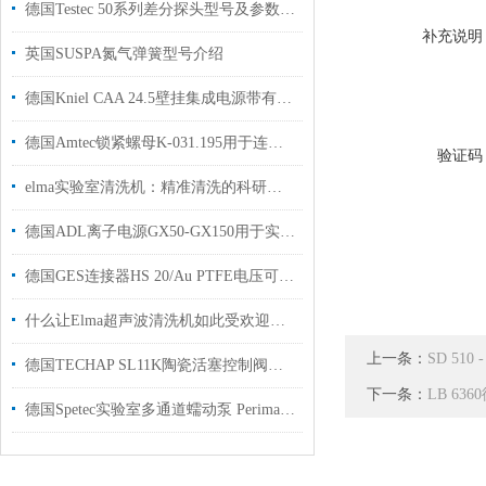
德国Testec 50系列差分探头型号及参数解析
补充说明
英国SUSPA氮气弹簧型号介绍
德国Kniel CAA 24.5壁挂集成电源带有PA控制引脚A用于光刻机领域使用
德国Amtec锁紧螺母K-031.195用于连铸机、轧机上使用
验证码
elma实验室清洗机：精准清洗的科研助手
德国ADL离子电源GX50-GX150用于实验室中的小型磁控管和半导体真空镀膜
德国GES连接器HS 20/Au PTFE电压可达12 kVDC工厂现货
什么让Elma超声波清洗机如此受欢迎呢？
上一条：
SD 51
德国TECHAP SL11K陶瓷活塞控制阀用于腐蚀性气体和液体
下一条：
LB 63
德国Spetec实验室多通道蠕动泵 Perimax 12/6使用介绍