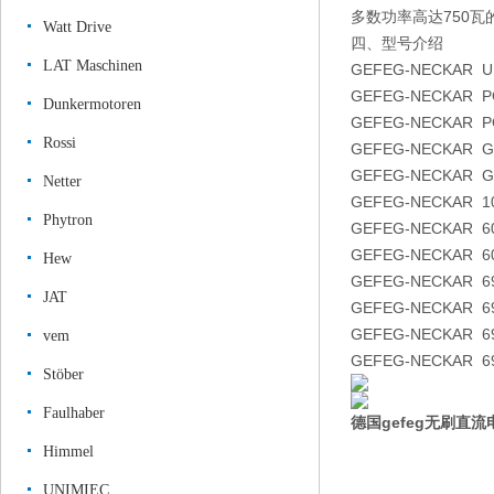
多数功率高达750
Watt Drive
四、型号介绍
LAT Maschinen
GEFEG-NECKAR U 7
GEFEG-NECKAR PG6
Dunkermotoren
GEFEG-NECKAR PG
Rossi
GEFEG-NECKAR G8
GEFEG-NECKAR G66
Netter
GEFEG-NECKAR 102
Phytron
GEFEG-NECKAR 6018
GEFEG-NECKAR 601
Hew
GEFEG-NECKAR 694
JAT
GEFEG-NECKAR 694
GEFEG-NECKAR 69
vem
GEFEG-NECKAR 69
Stöber
Faulhaber
德国gefeg无刷直
Himmel
UNIMIEC