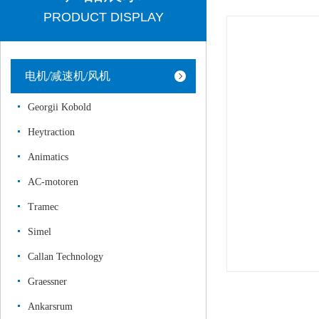
PRODUCT DISPLAY
电机/减速机/风机
Georgii Kobold
Heytraction
Animatics
AC-motoren
Tramec
Simel
Callan Technology
Graessner
Ankarsrum