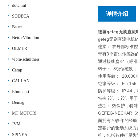
dutchinl
详情介绍
SODECA
Bauer
德国gefeg无刷直
NetterVibration
gefeg无刷直流电机M
连接： 在外部标准
OEMER
带有3个霍尔传感器
vibra-schultheis
通过接线盒K4（标
转子： 8极钕磁铁
Cemp
使用寿命： 20,00
CALLAN
绝缘等级： F（155
防护等级： IP 44，可
Ebmpapst
特殊 设计：设计用
Demag
选项： 热保护，特
GEFEG-NECKAR 6
MT MOTORI
面拥有70多年的经验 。
JVM
定客户的驱动系统方
SPINEA
机，包括各种行星齿轮，