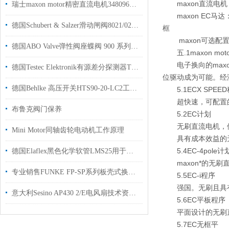
maxon直流电机
瑞士maxon motor精密直流电机348096用于激光打码机上使用
maxon EC马
德国Schubert & Salzer滑动闸阀8021/025VGG103M用于化工行业使用
框
maxon可选
德国ABO Valve弹性阀座蝶阀 900 系列用于国内钢厂使用
五.1maxon m
电子换向的ma
德国Testec Elektronik有源差分探测器TT-SI 8052用于示波器上使用
位驱动成为可能。经济的
德国Behlke 高压开关HTS90-20-LC2工厂现货授权代理
5.1ECX SPEE
超快速，可配置的
布鲁克阀门保养
5.2EC计划
无刷直流电机，使
Mini Motor同轴齿轮电动机工作原理
具有成本效益的无
5.4EC-4pole计
德国Elaflex黑色化学软管LMS25用于输送化学和矿物油产品现货
maxon*的无
专业销售FUNKE FP-SP系列板壳式换热器
5.5EC-i程序
强国。无刷且具有
意大利Sesino AP430 2/E电风扇技术资料用于包装行业
5.6EC平板程序
平面设计的无刷直
5.7EC无框平