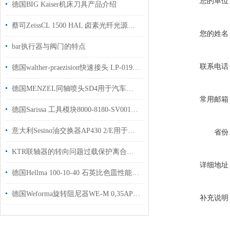
您的单位
德国BIG Kaiser机床刀具产品介绍
蔡司ZeissCL 1500 HAL 卤素光纤光源功能介绍
您的姓名
bar执行器与阀门的特点
联系电话
德国walther-praezision快速接头 LP-019-0-WR533-11-1用于钢厂使用
德国MENZEL同轴喷头SD4用于汽车加工行业喷射国内现货
常用邮箱
德国Sarissa 工具模块8000-8180-SV001用于汽车制造行业
意大利Sesino油交换器AP430 2/E用于包装行业
省份
KTR联轴器的转向问题过载保护离合时间
详细地址
德国Hellma 100-10-40 石英比色皿性能解析
德国Weforma旋转阻尼器WE-M 0,35AP用于汽车行业使用现货
补充说明