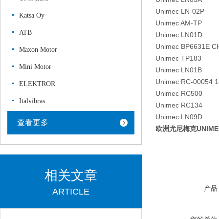
Unimec LN-02P
Katsa Oy
Unimec AM-TP
ATB
Unimec LN01D
Unimec BP6631E C
Maxon Motor
Unimec TP183
Mini Motor
Unimec LN01B
Unimec RC-00054 1
ELEKTROR
Unimec RC500
Italvibras
Unimec RC134
Unimec LN09D
查看更多
欧洲尤尼梅克UNIM
相关文章
产品
ARTICLE