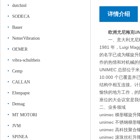
dutchinl
详情介绍
SODECA
Bauer
欧洲尤尼梅克UN
NetterVibration
一、意大利尤尼梅
1981 年，Luigi 
OEMER
的名字已成为螺旋升
vibra-schultheis
作的热情和对机械的
UNIMEC 总部位于米兰
Cemp
10.000 个已覆
CALLAN
结构中相互连接。计
愉快的地方工作，的
Ebmpapst
座位的大会议室是我
Demag
二、业务领域
unimec 梯形螺旋升
MT MOTORI
unimec 不锈钢梯
JVM
unimec 高科技聚
SPINEA
unimec 滚珠丝杠升