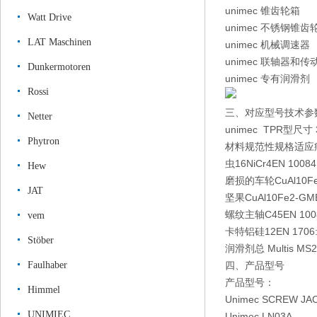
unimec 锥齿轮箱
Watt Drive
unimec 不锈钢锥齿
LAT Maschinen
unimec 机械调速器
unimec 联轴器和传
Dunkermotoren
unimec 专有润滑剂
Rossi
三、对应型号技术参
Netter
unimec TPR型尺寸 
Phytron
材料
规范性
规格
适应
虫
16NiCr4
EN 10084
Hew
磨损的车轮
CuAl10F
JAT
坚果
CuAl10Fe2-GM
螺纹主轴
C45
EN 100
vem
卡特
铝硅12
EN 1706
Stöber
润滑剂
总 Multis MS2
Faulhaber
四、产品型号
产品型号：
Himmel
Unimec SCREW JAC
UNIMIEC
Unimec LN03A