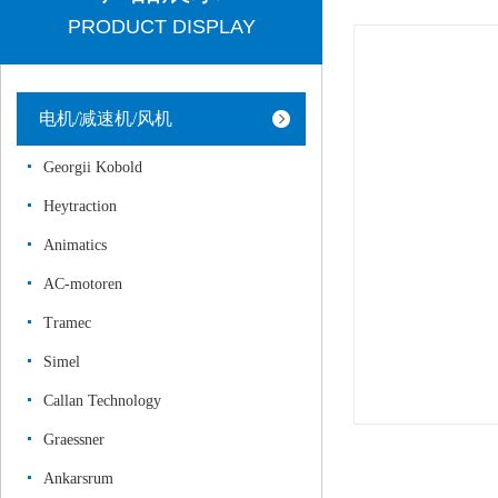
PRODUCT DISPLAY
电机/减速机/风机
Georgii Kobold
Heytraction
Animatics
AC-motoren
Tramec
Simel
Callan Technology
Graessner
Ankarsrum