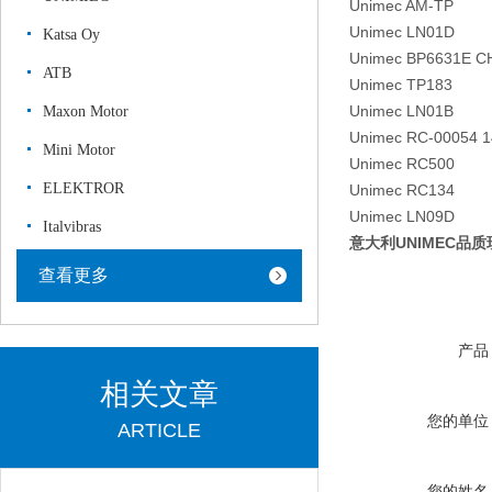
Unimec AM-TP
Unimec LN01D
Katsa Oy
Unimec BP6631E C
ATB
Unimec TP183
Unimec LN01B
Maxon Motor
Unimec RC-00054 1
Mini Motor
Unimec RC500
ELEKTROR
Unimec RC134
Unimec LN09D
Italvibras
意大利UNIMEC品
查看更多
产品
相关文章
您的单位
ARTICLE
您的姓名