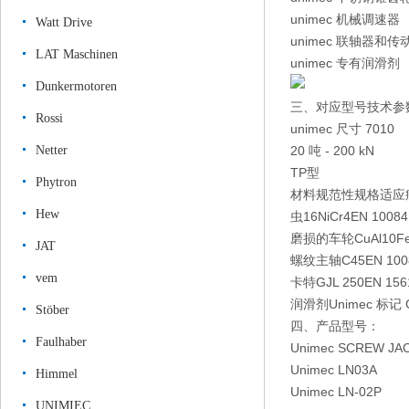
unimec 机械调速器
Watt Drive
unimec 联轴器和传
LAT Maschinen
unimec 专有润滑剂
Dunkermotoren
三、对应型号技术参
Rossi
unimec 尺寸 7010
Netter
20 吨 - 200 kN
TP型
Phytron
材料
规范性
规格
适应
Hew
虫
16NiCr4
EN 10084
磨损的车轮
CuAl10F
JAT
螺纹主轴
C45
EN 100
vem
卡特
GJL 250
EN 156
润滑剂
Unimec 标记 
Stöber
四、产品型号：
Faulhaber
Unimec SCREW JAC
Unimec LN03A
Himmel
Unimec LN-02P
UNIMIEC