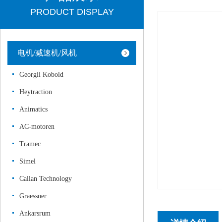
PRODUCT DISPLAY
电机/减速机/风机
Georgii Kobold
Heytraction
Animatics
AC-motoren
Tramec
Simel
Callan Technology
Graessner
Ankarsrum