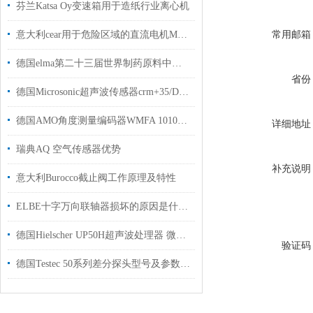
芬兰Katsa Oy变速箱用于造纸行业离心机
常用邮箱
意大利cear用于危险区域的直流电机MGL 160 S支持技术指导
德国elma第二十三届世界制药原料中国展参展信息
省份
德国Microsonic超声波传感器crm+35/D/TC/E距离测量范围为 30 mm 至 8 m
德国AMO角度测量编码器WMFA 1010A介绍
详细地址
瑞典AQ 空气传感器优势
补充说明
意大利Burocco截止阀工作原理及特性
ELBE十字万向联轴器损坏的原因是什么?
德国Hielscher UP50H超声波处理器 微量样品精密处理利器
验证码
德国Testec 50系列差分探头型号及参数解析