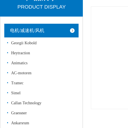
PRODUCT DISPLAY
电机/减速机/风机
Georgii Kobold
Heytraction
Animatics
AC-motoren
Tramec
Simel
Callan Technology
Graessner
Ankarsrum