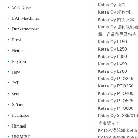
Katsa Oy 齿圈
Watt Drive
Katsa Oy 蜗轮副、
LAT Maschinen
Katsa Oy 回旋支承
Katsa Oy 齿轮联
Dunkermotoren
四、产品型号及特点
Rossi
Katsa Oy L15
Katsa Oy L25
Netter
Katsa Oy L35
Phytron
Katsa Oy L49
Katsa Oy L70
Hew
Katsa Oy PTO
JAT
Katsa Oy PTO
Katsa Oy PTO
vem
Katsa Oy PTO
Stöber
Katsa Oy PTO
Faulhaber
Katsa Oy 3L36
常用型号：
Himmel
KATSA 涡轮箱 KV85
UNIMIEC
KATSA 涡轮箱 KV85