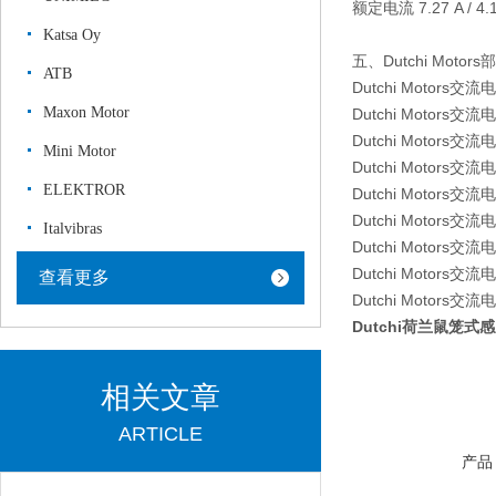
额定电流 7.27 A / 4.1
Katsa Oy
五、Dutchi Motor
ATB
Dutchi Motors交流
Maxon Motor
Dutchi Motors交流
Dutchi Motors交流
Mini Motor
Dutchi Motors交流
ELEKTROR
Dutchi Motors交流
Dutchi Motors交流
Italvibras
Dutchi Motors交流
Dutchi Motors交流
查看更多
Dutchi Motors交流
Dutchi荷兰鼠笼
相关文章
ARTICLE
产品