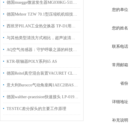
德国muegge微波发生器MG030KG-511KE原厂授权经销直供
您的单位
德国Mehrer TZW 70.1型压缩机机组技术使用资料
西班牙PILAN工业热交换器 TP-D1用于采矿和地下作业上使用
您的姓名
与其他类型清洗方式相比，超声波清洗有何优势？
联系电话
AQ空气传感器：守护呼吸之源的科技卫士
KTR-联轴器POLY系列65 AS
常用邮箱
德国Reitel真空混合装置VACURET CLASSIC用于实验室
省份
意大利Burocco气动角座阀1AEC2IBAS1D2用于钢厂中国总代理
德国walther-praezision快速接头 LP-019-0-WR533-11-1用于钢厂使用
详细地址
TESTEC差分探头的主要工作原理
补充说明