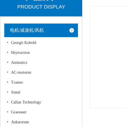
PRODUCT DISPLAY
电机/减速机/风机
Georgii Kobold
Heytraction
Animatics
AC-motoren
Tramec
Simel
Callan Technology
Graessner
Ankarsrum