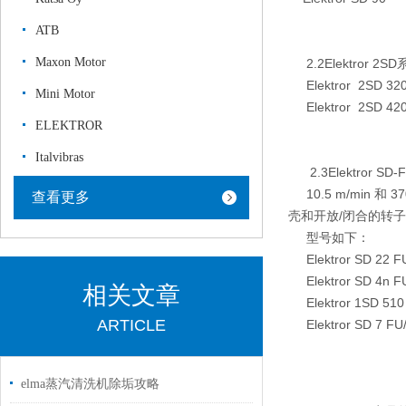
ATB
Maxon Motor
2.2Elektror 2S
Elektror 2SD 320
Mini Motor
Elektror 2SD 420
ELEKTROR
Italvibras
2.3Elektror SD
10.5 m/min 和
查看更多
壳和开放/闭合的转子
型号如下：
Elektror SD 22 F
Elektror SD 4n F
相关文章
Elektror 1SD 510
ARTICLE
Elektror SD 7 FU
elma蒸汽清洗机除垢攻略