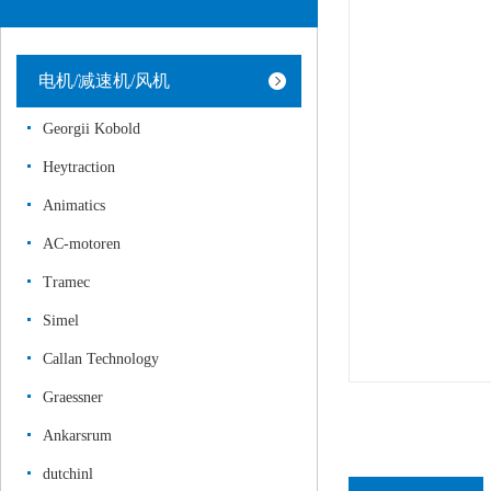
电机/减速机/风机
Georgii Kobold
Heytraction
Animatics
AC-motoren
Tramec
Simel
Callan Technology
Graessner
Ankarsrum
dutchinl