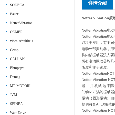
详情介绍
SODECA
Bauer
Netter Vibrat
NetterVibration
Netter Vibration
电动
OEMER
Netter Vibration
电动
vibra-schultheis
取决于应用，有不同
电动外部振动器，用
Cemp
将内部振动器浸入要
CALLAN
所有电动振动器均具
衡度和转子速度。
Ebmpapst
Netter Vibrat
Demag
Netter Vibr
器， 并 机械 地 刺
MT MOTORI
气动NCT涡轮振动
JVM
振动（圆形振动）由
SPINEA
提供符合ATEX要求
Netter Vibrat
Watt Drive