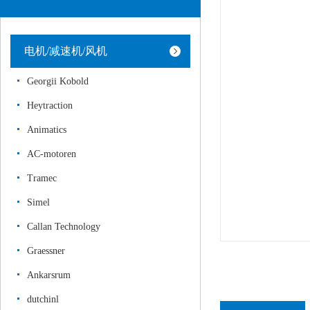
电机/减速机/风机
Georgii Kobold
Heytraction
Animatics
AC-motoren
Tramec
Simel
Callan Technology
Graessner
Ankarsrum
dutchinl