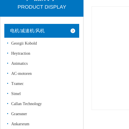
PRODUCT DISPLAY
电机/减速机/风机
Georgii Kobold
Heytraction
Animatics
AC-motoren
Tramec
Simel
Callan Technology
Graessner
Ankarsrum