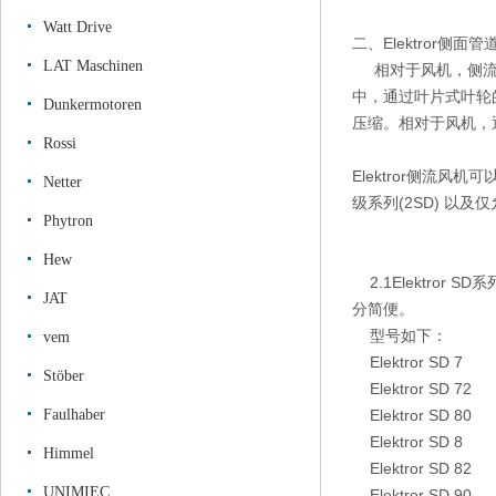
Watt Drive
二、Elektror侧面
LAT Maschinen
相对于风机，侧流式
中，通过叶片式叶轮
Dunkermotoren
压缩。相对于风机，
Rossi
Elektror侧流风机可
Netter
级系列(2SD) 以
Phytron
Hew
2.1Elektror 
JAT
分简便。
型号如下：
vem
Elektror SD 7
Stöber
Elektror SD 72
Faulhaber
Elektror SD 80
Elektror SD 8
Himmel
Elektror SD 82
UNIMIEC
Elektror SD 90