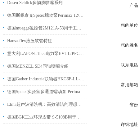
Dusen Schlick多物质喷嘴系列
产品
德国斯佩泰克Spetec蠕动泵Perimax 12/6 工作原理
您的单位
德国muegge磁控管2M121A-53用于工业半导体行业使用
Hansa-flex液压软管特征
您的姓名
意大利LAFONTE.eu磁力泵EVT12PPCGEBA 用船上使用
联系电话
德国MENZEL SD4同轴喷嘴介绍
德国Gather Industrie联轴器HKG6F-LL-R01-ST3/4“-CD01用于化工行业使用
常用邮箱
德国Spetec实验室多通道蠕动泵 Perimax 12/6使用介绍
Elma超声波清洗机：高效清洁的理想之选
省份
德国BGK工业环形皮带 S-5108B用于汽车行业硅胶涂层涤棉面料
详细地址