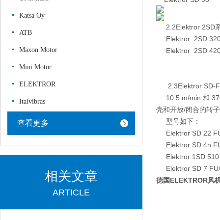
Katsa Oy
2.2Elektror 2S
ATB
Elektror 2SD 320
Maxon Motor
Elektror 2SD 420
Mini Motor
ELEKTROR
2.3Elektror SD
10.5 m/min 和
Italvibras
壳和开放/闭合的转子
型号如下：
查看更多
Elektror SD 22 F
Elektror SD 4n F
Elektror 1SD 510
Elektror SD 7 FU
相关文章
德国ELEKTROR风
ARTICLE