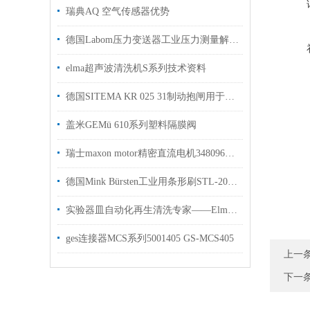
瑞典AQ 空气传感器优势
德国Labom压力变送器工业压力测量解决方案
elma超声波清洗机S系列技术资料
德国SITEMA KR 025 31制动抱闸用于压机加工机床行业使用
盖米GEMü 610系列塑料隔膜阀
瑞士maxon motor精密直流电机348096用于激光打码机上使用
德国Mink Bürsten工业用条形刷STL-2000用于工业制造行业使用
实验器皿自动化再生清洗专家——Elma实验室清洗机应用解析
ges连接器MCS系列5001405 GS-MCS405
上一
下一