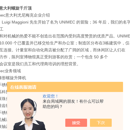
EC意大利螺旋千斤顶
imec意大利尤尼梅克企业介绍
年，Luigi Maggioni 先生开始了名为 UNIMEC 的冒险；36 年
工
对机械的热爱不能不创造出在范围内受到高度赞赏的优质产品。UNIMEC 总部位
中 10.000 个已覆盖并已移交给生产和办公室；制造区分布在3栋建筑中，
互连接。计量室和自动化商店被分配了广阔的区域，而休闲区让人们在
方作，陈列室博物馆真正受到游客的欣赏；一个包含 50 多个
会议室是我们员工和代理商培训的理想背景。
mec业务领域
c 梯形螺旋升降机
c 不锈钢梯形螺旋升降机
c 高科技聚合螺旋升降机
欢迎您！
c 滚珠丝杠升降机
来自局域网的朋友！有什么可以帮
 锥齿轮箱
助您的吗？
c 不锈钢锥齿轮箱
c 机械调速器
c 联轴器和传动轴