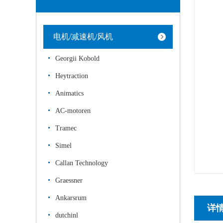
电机/减速机/风机
Georgii Kobold
Heytraction
Animatics
AC-motoren
Tramec
Simel
Callan Technology
Graessner
Ankarsrum
详
dutchinl