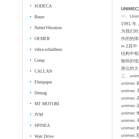
SODECA
UNIM
一、Un
Bauer
1981 
NetterVibration
为我们对
作的热情和
OEMER
m 2其
vibra-schultheis
结构中相
Cemp
愉快的地
座位的大
CALLAN
二、uni
Ebmpapst
unime
unime
Demag
unime
MT MOTORI
unime
unimec
JVM
unime
SPINEA
unime
unime
Watt Drive