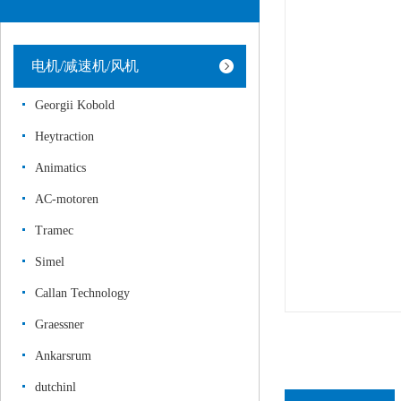
电机/减速机/风机
Georgii Kobold
Heytraction
Animatics
AC-motoren
Tramec
Simel
Callan Technology
Graessner
Ankarsrum
dutchinl