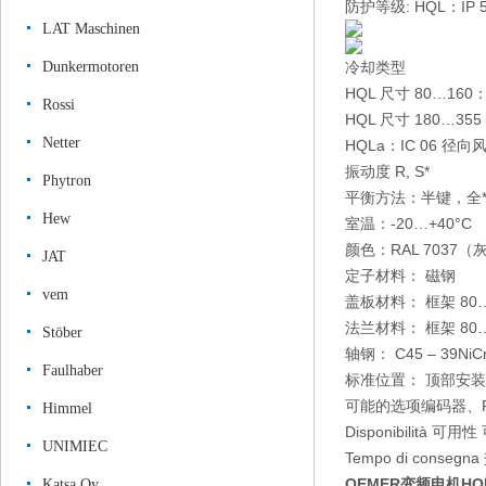
防护等级: HQL：IP 54、
LAT Maschinen
Dunkermotoren
冷却类型
HQL 尺寸 80…160：I
Rossi
HQL 尺寸 180…355：
Netter
HQLa：IC 06 径向风扇
振动度 R, S*
Phytron
平衡方法：半键，全
Hew
室温：-20…+40°C
颜色：RAL 7037（
JAT
定子材料： 磁钢
vem
盖板材料： 框架 80…
法兰材料： 框架 80…
Stöber
轴钢： C45 – 39N
Faulhaber
标准位置： 顶部安装
可能的选项编码器、PT
Himmel
Disponibilità 可
UNIMIEC
Tempo di con
OEMER变频电机HQ
Katsa Oy