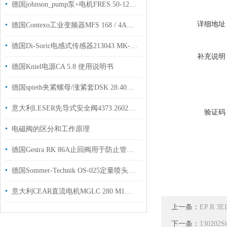
德国johnson_pump泵+电机FRES.50-125_G1.MQ1-A6介绍
详细地址
德国Contexo工业变频器MFS 168 / 4A用于饮料化工制造行业
德国Di-Soric电感式传感器213043 MK-Z-8/4用于汽车零部件制造行业
补充说明
德国Kniel电源CA 5.8 使用说明书
德国spieth夹紧螺母/涨紧套DSK 28.40国内代理库存现货
意大利LESER先导式安全阀4373.2602用于化工行业使用现货
验证码
电磁阀的区分和工作原理
德国Gestra RK 86A止回阀用于防止管道内流体逆流
德国Sommer-Technik OS-025定量喷头用于模具制造行业使用
意大利CEAR直流电机MGLC 280 M1可以提供选型和安装指导
上一条：
EP R 3
下一条：
130202