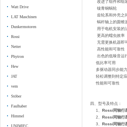
改进了组件和组装
Watt Drive
镍青铜蜗轮
齿轮系和外壳之间
LAT Maschinen
蜗杆轴上的圆锥滚
Dunkermotoren
用于电机安装的法
更高的蠕虫效率
Rossi
无需更换机器即可
Netter
高性能和可靠性
出色的低噪音运
Phytron
低比率可用
Hew
多驱动器同步能
轻松调整到特定应
JAT
性能和可靠性
vem
Stöber
四、型号及特点：
Faulhaber
1、
Rossi同轴
Himmel
2、
Rossi同轴
3、
Rossi同轴
UNIMIEC