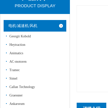
PRODUCT DISPLAY
电机/减速机/风机
Georgii Kobold
Heytraction
Animatics
AC-motoren
Tramec
Simel
Callan Technology
Graessner
Ankarsrum