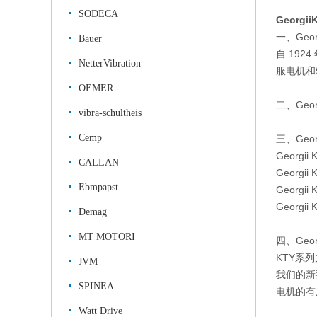
SODECA
Georg
一、Geor
Bauer
自 192
NetterVibration
服电机和
OEMER
二、Geo
vibra-schultheis
Cemp
三、Geor
Georgi
CALLAN
Georgi
Ebmpapst
Georgi
Georgi
Demag
MT MOTORI
四、Geor
KTY系
JVM
我们的新
SPINEA
电机的有
Watt Drive