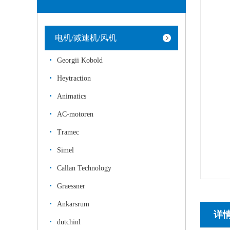
电机/减速机/风机
Georgii Kobold
Heytraction
Animatics
AC-motoren
Tramec
Simel
Callan Technology
Graessner
Ankarsrum
详
dutchinl