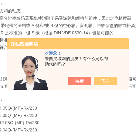
：
力和
的动态
高分辨率编码器系统并消除了易受游隙和摩擦的组件，因此定位精度高
不带键槽的全轴或 A 侧和/或 B 侧的空心轴。盲孔轴、带收缩盘的轴或松
R 是标准的，但 S 级（根据 DIN VDE 0530-14）也是可能的
准化为 DIN 42 677，但也可提供特殊法兰。
 DIN 42 955
欢迎您！
来自局域网的朋友！有什么可以帮
助您的吗？
Q 扭矩电机系列提供三种不同的法兰尺寸，每种法兰尺寸有 3-4 种堆叠长
0 Nm 直接驱动扭矩的需求。无外壳的方形设计为您提供了一种成本效益的直
：
4.05Q-(MF)-Rx/230
8.05Q-(MF)-Rx/230
12.05Q-(MF)-Rx/230
4.04Q-(MF)-Rx/230