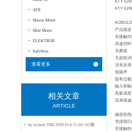
KTY 628
KTY 628
ATB
Maxon Motor
KOBOL
产品描述
Mini Motor
非接触式
ELEKTROR
高速同时
无磨损
Italvibras
无齿轮润
查看更多
没有反弹
低噪声
固有过载
输入和输
高集成度
相关文章
高单级减
ARTICLE
磁齿轮电
凭借我们
hp technik SMG1930-D-4-15-H1-SO重型组合油泵安装使用说明
非接触的