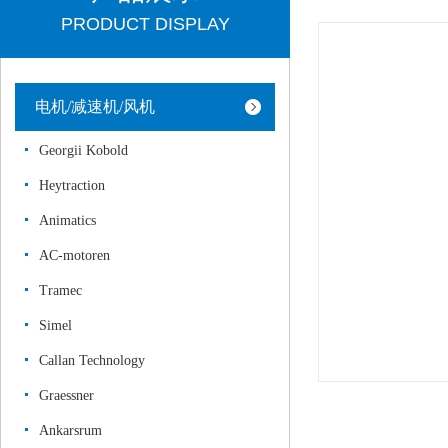
PRODUCT DISPLAY
电机/减速机/风机
Georgii Kobold
Heytraction
Animatics
AC-motoren
Tramec
Simel
Callan Technology
Graessner
Ankarsrum