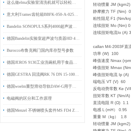
这么做elma实验室清洗机就可以轻松完成整个清洗
转动惯量 JM (kgm2) 
静摩擦力 TF (Nm) 0
意大利Tramec齿轮箱BBFK-050-A-025用于汽车制造行业使用
粘性阻尼 F1 (Nm/krp
连续扭矩 Mo (Nm) 0
Bandelin SONOPULS系列4000超声波均质机
连续扭矩电流Io (A) 3
德国Bandelin实验室超声波匀质器HD 4200 细胞，细菌，真菌或孢子的均质
callan M4-20
Burocco布鲁克阀门国内库存型号参数
功率 (W) 100
峰值速度 Nmax (rpm
德国JEROS 9130工业洗碗机用于食品加工业和香精制造行业使用
峰值扭矩 Mmax (Nm)
德国GESTRA 回流阀RK 76 DN 15-100用于管道内流体回流原厂供货
峰值扭矩电流 Ip (A) 
端电压 VT (V) 60
德国woelm重型滑动导轨DAW-G用于建筑行业使用国内现货
反电动势常数 Ke (V/k
扭矩常数 KT (Nm/A) 
电磁阀的区分和工作原理
直流电阻 R (Ω) 1.1
电感 L (mH） 0.95
德国Menzel 不锈钢喷头套件MS FD4 Z2和MS SD4现货模具行业使用
重量 M（kg） 1.8
转动惯量 JM (kgm2) 
静摩擦力 TF (Nm) 0