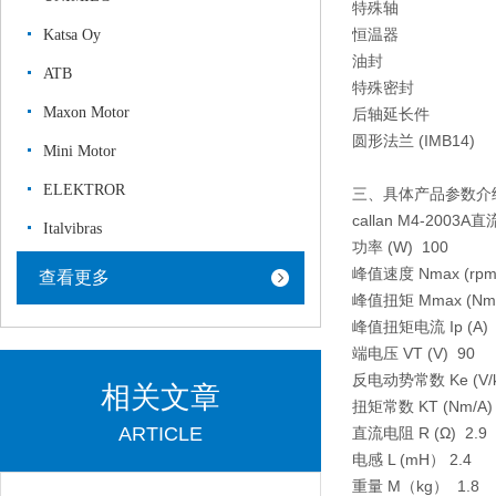
特殊轴
恒温器
Katsa Oy
油封
ATB
特殊密封
Maxon Motor
后轴延长件
圆形法兰 (IMB14)
Mini Motor
ELEKTROR
三、具体产品参数介
callan M4-20
Italvibras
功率 (W) 100
峰值速度 Nmax (rpm
查看更多
峰值扭矩 Mmax (Nm)
峰值扭矩电流 Ip (A) 
端电压 VT (V) 90
反电动势常数 Ke (V/k
相关文章
扭矩常数 KT (Nm/A) 
ARTICLE
直流电阻 R (Ω) 2.9
电感 L (mH） 2.4
重量 M（kg） 1.8