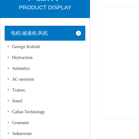
PRODUCT DISPLAY
电机/减速机/风机
Georgii Kobold
Heytraction
Animatics
AC-motoren
Tramec
Simel
Callan Technology
Graessner
Ankarsrum