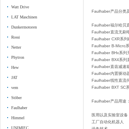
Watt Drive
Faulhaber产品分
LAT Maschinen
Faulhaber福尔哈
Dunkermotoren
Faulhaber直流无刷
Rossi
Faulhaber C
Faulhaber B-M
Netter
Faulhaber B
Phytron
Faulhaber B
Faulhaber直齿
Hew
Faulhaber内置驱
JAT
Faulhaber线性直
Faulhaber BX
vem
Stöber
Faulhaber产品用途
Faulhaber
医用以及实验室设备
Himmel
工厂自动化机器人
UNIMIEC
设备技术