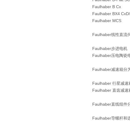
Faulhaber B Cx
Faulhaber BX4 CxD
Faulhaber MCS
Faulhaber线性
Faulhaber步进电机
Faulhaber压电陶瓷
Faulhaber减速箱分
Faulhaber 行星减速
Faulhaber 直
Faulhaber直线组
Faulhaber导螺杆