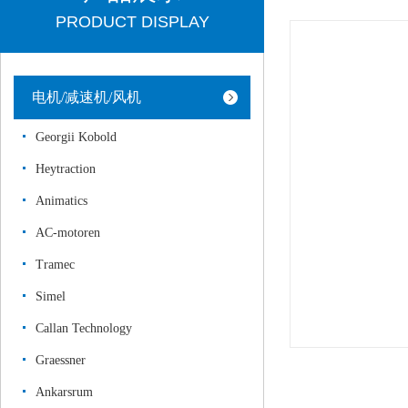
PRODUCT DISPLAY
电机/减速机/风机
Georgii Kobold
Heytraction
Animatics
AC-motoren
Tramec
Simel
Callan Technology
Graessner
Ankarsrum