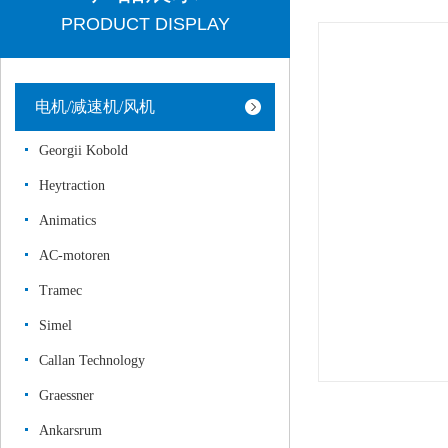
PRODUCT DISPLAY
电机/减速机/风机
Georgii Kobold
Heytraction
Animatics
AC-motoren
Tramec
Simel
Callan Technology
Graessner
Ankarsrum