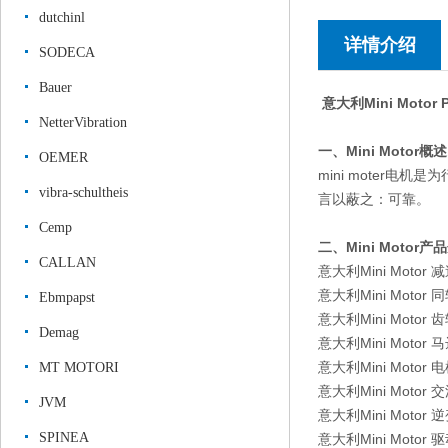
dutchinl
详情介绍
SODECA
Bauer
意大利Mini Moto
NetterVibration
一、Mini Motor概
OEMER
mini moter
vibra-schultheis
言以蔽之：可靠。
Cemp
二、Mini Motor
CALLAN
意大利Mini Motor 
意大利Mini Moto
Ebmpapst
意大利Mini Motor
Demag
意大利Mini Motor 
意大利Mini Motor 
MT MOTORI
意大利Mini Motor
JVM
意大利Mini Motor 
SPINEA
意大利Mini Motor 