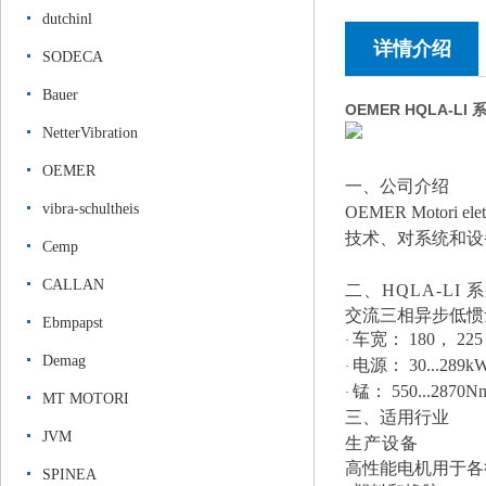
dutchinl
详情介绍
SODECA
Bauer
OEMER HQLA-
NetterVibration
OEMER
一、公司介绍
vibra-schultheis
OEMER Motor
技术、对系统和设
Cemp
CALLAN
二、
HQLA
-LI
系
交流三相异步低惯
Ebmpapst
车宽：
180， 22
·
Demag
电源：
30...289k
·
锰：
550...2870N
·
MT MOTORI
三、适用行业
JVM
生产设备
高性能电机用于各
SPINEA