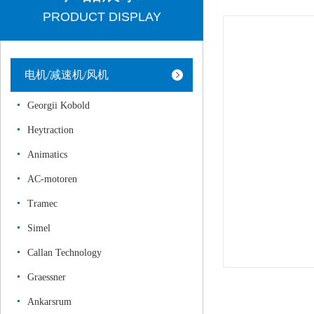
PRODUCT DISPLAY
电机/减速机/风机
Georgii Kobold
Heytraction
Animatics
AC-motoren
Tramec
Simel
Callan Technology
Graessner
Ankarsrum