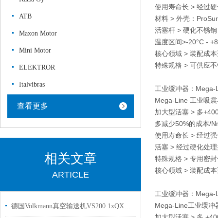
使用寿命长 > 经过
ATB
材料 > 外壳：ProSur
活塞杆 > 硬化不锈钢
Maxon Motor
温度区间>-20°C - +8
Mini Motor
核心领域 > 装配成
特殊规格 > 可供应
ELEKTROR
Italvibras
工业缓冲器：Mega-Li
Mega-Line 工业吸震器 
查看更多
加大型活塞 > 多+40
多减少50%的成本/N
使用寿命长 > 经过
活塞 > 经过硬化处
相关文章
特殊规格 > 专用密
核心领域 > 装配成本适当 
ARTICLE
工业缓冲器：Mega-Li
Mega-Line工业缓冲器
德国Volkmann真空输送机VS200 1xQX一体式结构用于制药行业使用
加大型活塞 > 多 +4