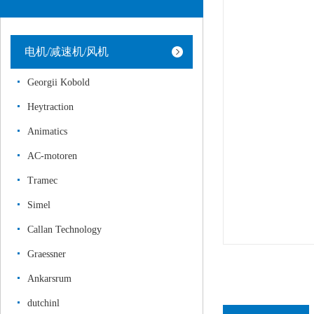
电机/减速机/风机
Georgii Kobold
Heytraction
Animatics
AC-motoren
Tramec
Simel
Callan Technology
Graessner
Ankarsrum
dutchinl