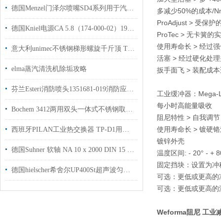
德国Menzel门泽尔喷嘴SD4系列用于汽车行业
多减少50%的成本/N
ProAdjust > 受保
德国Kniel电源CA 5.8（174-000-02）19英寸系统机架安装用于机箱的内置电源
ProTec > 无卡簧的
使用寿命长 > 经过
意大利unimec不锈钢梯形螺旋千斤顶 TP-07010 I=5 FORMA B原装正品
活塞 > 经过硬化处
elma蒸汽清洗机除垢攻略
扳手面飞 > 装配成
芬兰Esteri消防喷头1351681-019消防应用使用工厂现货
工业缓冲器：Mega-Lin
每小时高能量吸收
Bochem 3412两用双头一体式不锈钢取样勺用于实验室样品采集
阻尼特性 > 自我调
使用寿命长 > 镀硬
西班牙PILAN工业热交换器 TP-D1用于采矿和地下作业上使用
镀锌外壳
德国Suhner 软轴 NA 10 x 2000 DIN 15 / G 28 技术资料工厂现货
温度区间: - 20° - + 8
固定挡块：设置为冲
德国hielscher希舍尔UP400St超声波匀质设备用于制药行业
可选：更低或更高的
可选：更低或更高的
Weforma阻尼 工